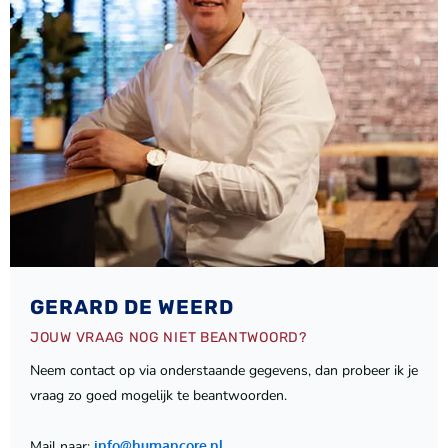
e
r
GERARD DE WEERD
JOUW VRAAG NOG NIET BEANTWOORD?
Neem contact op via onderstaande gegevens, dan probeer ik je
vraag zo goed mogelijk te beantwoorden.
Mail naar:
info@humancore.nl