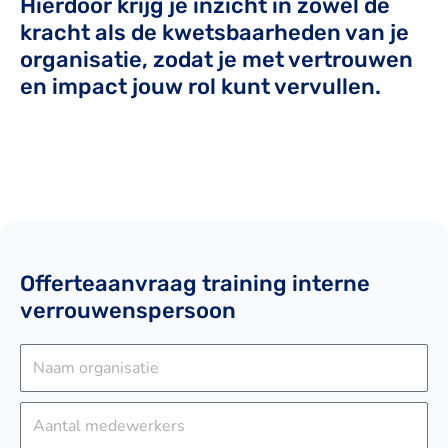
Hierdoor krijg je inzicht in zowel de
kracht als de kwetsbaarheden van je
organisatie, zodat je met vertrouwen
en impact jouw rol kunt vervullen.
Offerteaanvraag training interne
verrouwenspersoon
N
a
a
A
m
a