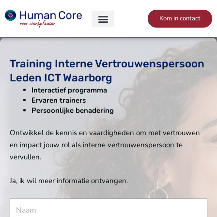
Skip
to
Kom in contact
content
Training Interne Vertrouwenspersoon
Leden ICT Waarborg
Interactief programma
Ervaren trainers
Persoonlijke benadering
Ontwikkel de kennis en vaardigheden om met vertrouwen
en impact jouw rol als interne vertrouwenspersoon te
vervullen.
Ja, ik wil meer informatie ontvangen.
N
a