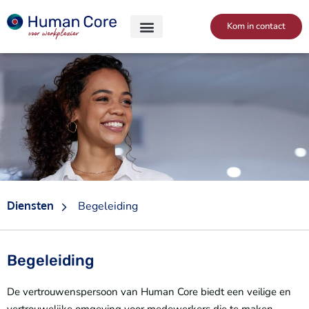
Skip
to
Kom in contact
content
Diensten
Begeleiding
Begeleiding
De vertrouwenspersoon van Human Core biedt een veilige en
vertrouwelijke omgeving voor medewerkers die te maken