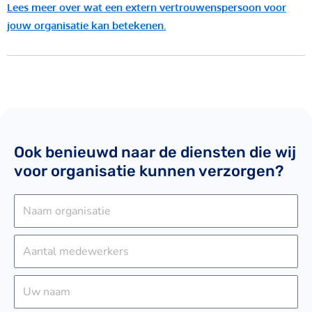
Lees meer over wat een extern vertrouwenspersoon voor
jouw organisatie kan betekenen.
Ook benieuwd naar de diensten die wij
voor organisatie kunnen verzorgen?
N
a
a
A
m
a
o
n
U
r
t
w
g