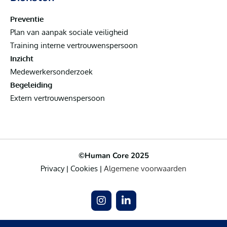
Preventie
Plan van aanpak sociale veiligheid
Training interne vertrouwenspersoon
Inzicht
Medewerkersonderzoek
Begeleiding
Extern vertrouwenspersoon
©Human Core 2025
Privacy
|
Cookies
|
Algemene voorwaarden
I
L
n
i
s
n
t
k