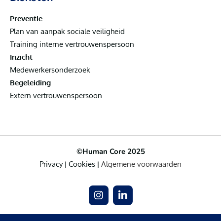
Preventie
Plan van aanpak sociale veiligheid
Training interne vertrouwenspersoon
Inzicht
Medewerkersonderzoek
Begeleiding
Extern vertrouwenspersoon
©Human Core 2025
Privacy
|
Cookies
|
Algemene voorwaarden
I
L
n
i
s
n
t
k